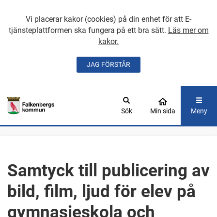
Vi placerar kakor (cookies) på din enhet för att E-
tjänsteplattformen ska fungera på ett bra sätt.
Läs mer om
kakor.
JAG FÖRSTÅR
GÅ DIREKT TILL
HUVUDINNEHÅLLET
Sök
Min sida
Meny
Samtyck till publicering av
bild, film, ljud för elev på
gymnasieskola och