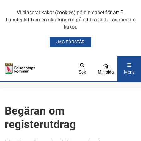
Vi placerar kakor (cookies) på din enhet för att E-
tjänsteplattformen ska fungera på ett bra sätt.
Läs mer om
kakor.
JAG FÖRSTÅR
GÅ DIREKT TILL
HUVUDINNEHÅLLET
Sök
Min sida
Meny
Begäran om
registerutdrag