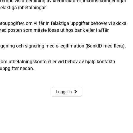
xempelvis utbetalning av kreditfakturor, inkomstkorrigeringar
elaktiga inbetalningar.
ontouppgifter, om vi får in felaktiga uppgifter behöver vi skicka
ed posten som måste lösas ut hos bank eller i affär.
loggning och signering med e-legitimation (BankID med flera).
 om utbetalningskonto eller vid behov av hjälp kontakta
tuppgifter nedan.
Logga in