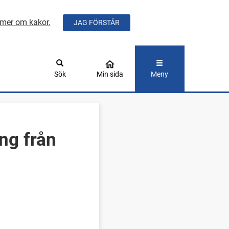
mer om kakor.
JAG FÖRSTÅR
ÅLLET
Sök
Min sida
Meny
ng från