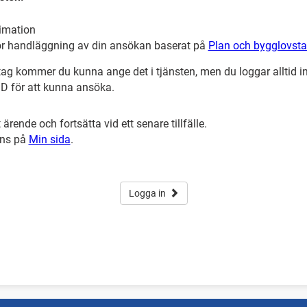
timation
 för handläggning av din ansökan baserat på
Plan och bygglovsta
tag kommer du kunna ange det i tjänsten, men du loggar alltid i
ID för att kunna ansöka.
ärende och fortsätta vid ett senare tillfälle.
nns på
Min sida
.
Logga in