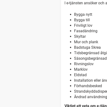
I e-tjänsten ansöker och
Bygga nytt
Bygga till
Friviligt lov
Fasadändring
Skyltar
Mur och plank
Badstuga Skrea
Tidsbegränsad åtg
Säsongsbegränsad åt
Rivningslov
Marklov
Eldstad
Installation eller än
Förhandsbesked
Strandskyddsdispe
Ändrad användnin
Viktigt att veta om e-tjä