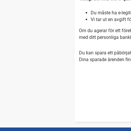
Du måste ha e-legi
Vi tar ut en avgift
Om du agerar för ett före
med ditt personliga bank
Du kan spara ett påbörjat 
Dina sparade ärenden fi