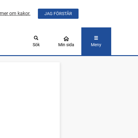
mer om kakor.
JAG FÖRSTÅR
ÅLLET
Sök
Min sida
Meny