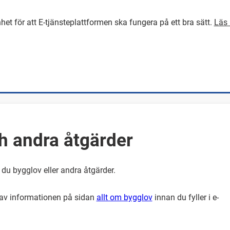
het för att E-tjänsteplattformen ska fungera på ett bra sätt.
Läs 
GÅ DIREKT TILL HUVUDINNEH
h andra åtgärder
du bygglov eller andra åtgärder.
el av informationen på sidan
allt om bygglov
innan du fyller i e-