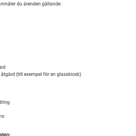
 anmäler du ärenden gällande:
ärd
gärd (till exempel för en glasskiosk)
dring
ns
g
nsten: